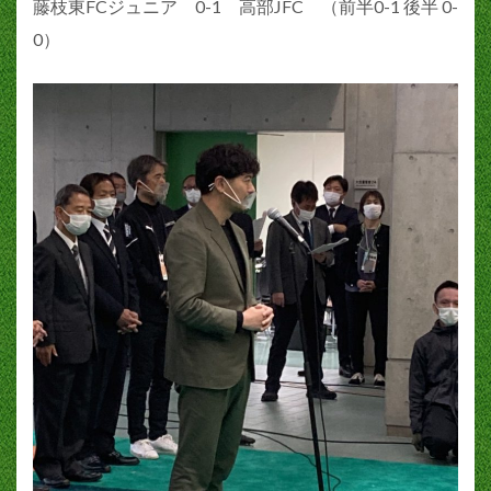
藤枝東FCジュニア 0-1 高部JFC （前半0-1 後半 0-
0）