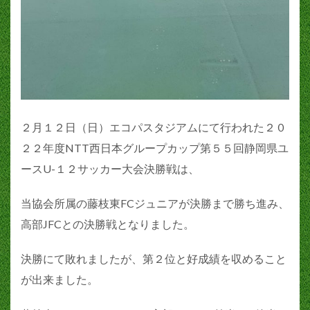
２月１２日（日）エコパスタジアムにて行われた２０
２２年度NTT西日本グループカップ第５５回静岡県ユ
ースU-１２サッカー大会決勝戦は、
当協会所属の藤枝東FCジュニアが決勝まで勝ち進み、
高部JFCとの決勝戦となりました。
決勝にて敗れましたが、第２位と好成績を収めること
が出来ました。