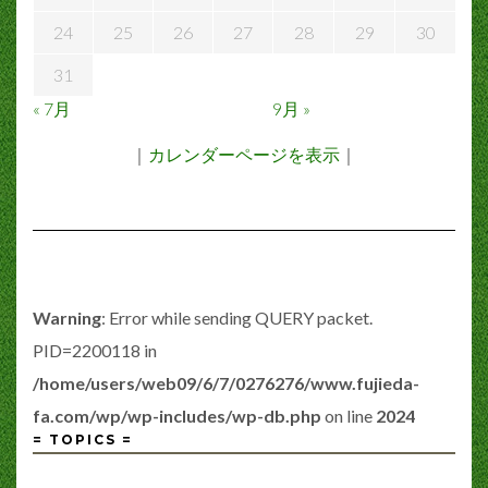
24
25
26
27
28
29
30
31
« 7月
9月 »
｜
カレンダーページを表示
｜
Warning
: Error while sending QUERY packet.
PID=2200118 in
/home/users/web09/6/7/0276276/www.fujieda-
fa.com/wp/wp-includes/wp-db.php
on line
2024
= TOPICS =