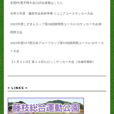
全国PK選手権大会の試合速報はこちら
令和５年度 藤枝市会長杯争奪 ジュニアユースサッカー大会
2022年度しずぎんカップ第38回静岡県ユースU-11サッカー大会 静
岡県大会
2022年度NTT西日本グループカップ第55回静岡県ユースU-12サッカ
ー大会
【１月２１日】第２２回ちびっこサッカー大会（法城学園杯）
= LINKS =