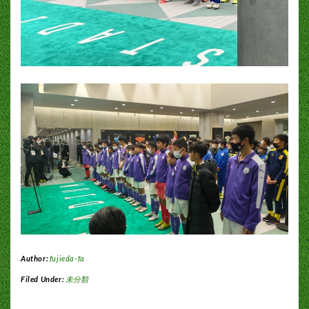
Author:
fujieda-fa
Filed Under:
未分類