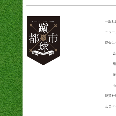
一般社
ニュー
協会に
会
組
役
沿
協賛社
会員ペ