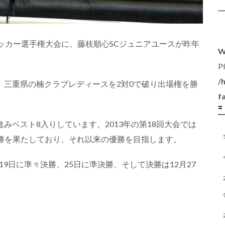
女子サッカー選手権大会に、藤枝順心SCジュニアユースが昨年
W
P
/
、三重県の楠クラブレディースを2対0で破り出場権を勝
f
=
みベスト8入りしています。2013年の第18回大会では
勝を果たしており、それ以来の優勝を目指します。
、19日に準々決勝、25日に準決勝、そして決勝は12月27