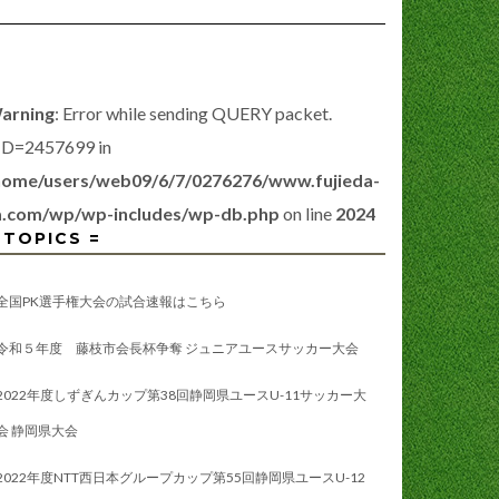
arning
: Error while sending QUERY packet.
ID=2457699 in
home/users/web09/6/7/0276276/www.fujieda-
a.com/wp/wp-includes/wp-db.php
on line
2024
 TOPICS =
全国PK選手権大会の試合速報はこちら
令和５年度 藤枝市会長杯争奪 ジュニアユースサッカー大会
2022年度しずぎんカップ第38回静岡県ユースU-11サッカー大
会 静岡県大会
2022年度NTT西日本グループカップ第55回静岡県ユースU-12