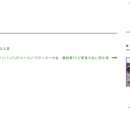
=
3位入賞
フジパンCUPユースU-12サッカー大会 藤枝東FCが東海大会に初出場