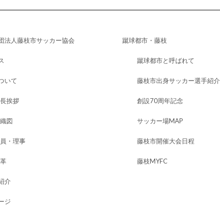
団法人藤枝市サッカー協会
蹴球都市・藤枝
ス
蹴球都市と呼ばれて
ついて
藤枝市出身サッカー選手紹介
長挨拶
創設70周年記念
織図
サッカー場MAP
員・理事
藤枝市開催大会日程
革
藤枝MYFC
紹介
ージ