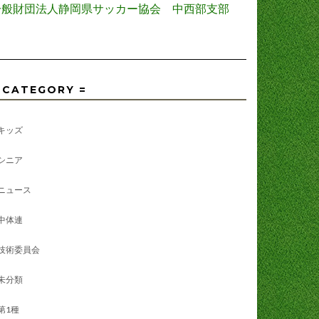
一般財団法人静岡県サッカー協会 中西部支部
 CATEGORY =
キッズ
シニア
ニュース
中体連
技術委員会
未分類
第1種