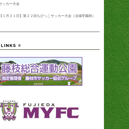
サッカー大会
【１月２１日】第２２回ちびっこサッカー大会（法城学園杯）
 LINKS =