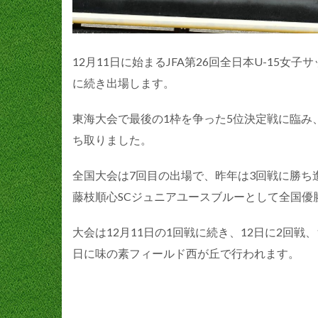
12月11日に始まるJFA第26回全日本U-15
に続き出場します。
東海大会で最後の1枠を争った5位決定戦に臨み
ち取りました。
全国大会は7回目の出場で、昨年は3回戦に勝ち進
藤枝順心SCジュニアユースブルーとして全国優
大会は12月11日の1回戦に続き、12日に2回戦
日に味の素フィールド西が丘で行われます。