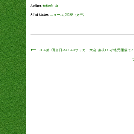
Author:
fujieda-fa
Filed Under:
ニュース
,
第5種（女子）
JFA第9回全日本O-40サッカー大会 藤枝FCが地元開催で