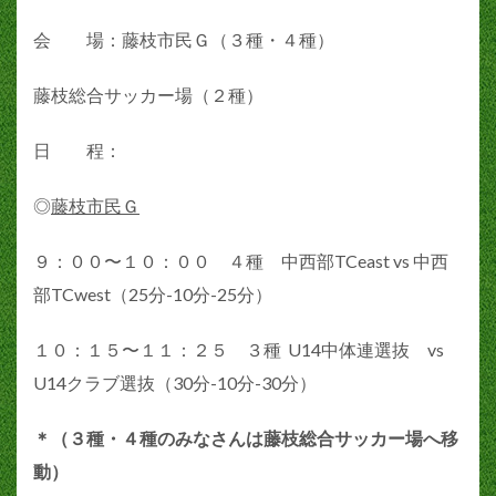
会 場：藤枝市民Ｇ（３種・４種）
藤枝総合サッカー場（２種）
日 程：
◎
藤枝市民Ｇ
９：００〜１０：００ ４種 中西部TCeast vs 中西
部TCwest（25分-10分-25分）
１０：１５〜１１：２５ ３種 U14中体連選抜 vs
U14クラブ選抜（30分-10分-30分）
＊（３種・４種のみなさんは藤枝総合サッカー場へ移
動）