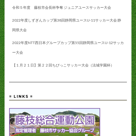
令和５年度 藤枝市会長杯争奪 ジュニアユースサッカー大会
2022年度しずぎんカップ第38回静岡県ユースU-11サッカー大会 静
岡県大会
2022年度NTT西日本グループカップ第55回静岡県ユースU-12サッカ
ー大会
【１月２１日】第２２回ちびっこサッカー大会（法城学園杯）
= LINKS =