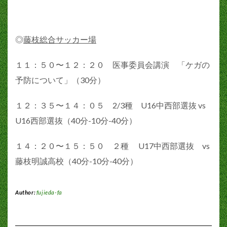
◎
藤枝総合サッカー場
１１：５０〜１２：２０ 医事委員会講演 「ケガの
予防について」（30分）
１２：３５〜１４：０５ 2/3種 U16中西部選抜 vs
U16西部選抜（40分-10分-40分）
１４：２０〜１５：５０ ２種 U17中西部選抜 vs
藤枝明誠高校（40分-10分-40分）
Author:
fujieda-fa