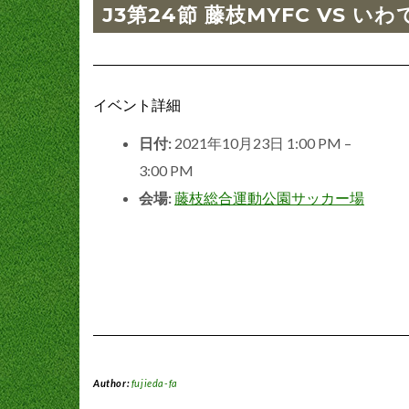
J3第24節 藤枝MYFC VS 
イベント詳細
日付:
2021年10月23日 1:00 PM
–
3:00 PM
会場:
藤枝総合運動公園サッカー場
Author:
fujieda-fa