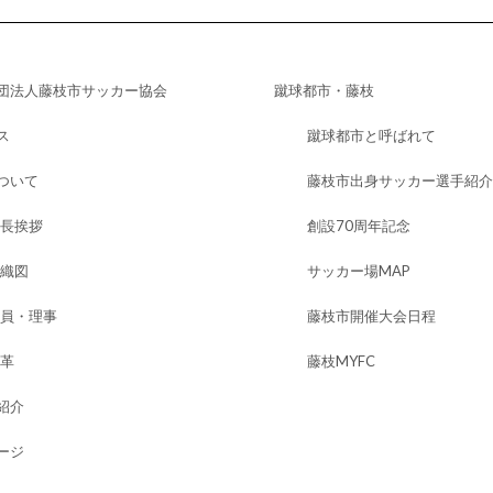
団法人藤枝市サッカー協会
蹴球都市・藤枝
ス
蹴球都市と呼ばれて
ついて
藤枝市出身サッカー選手紹介
長挨拶
創設70周年記念
織図
サッカー場MAP
員・理事
藤枝市開催大会日程
革
藤枝MYFC
紹介
ージ