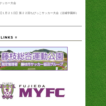
サッカー大会
【１月２１日】第２２回ちびっこサッカー大会（法城学園杯）
 LINKS =