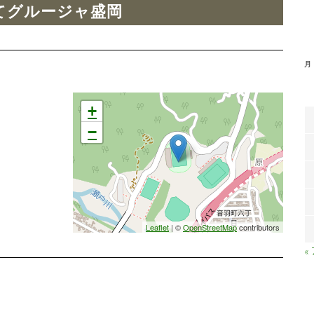
いわてグルージャ盛岡
月
+
−
Leaflet
| ©
OpenStreetMap
contributors
«