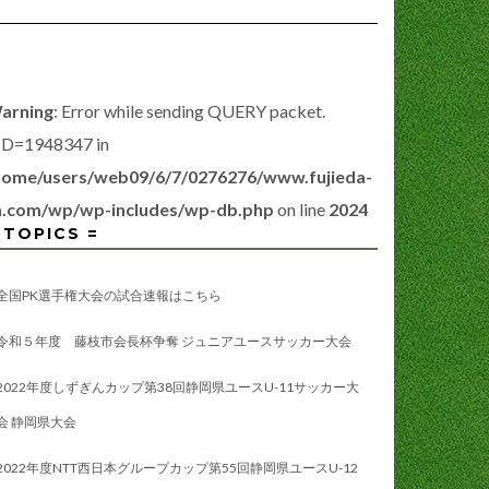
arning
: Error while sending QUERY packet.
ID=1948347 in
home/users/web09/6/7/0276276/www.fujieda-
a.com/wp/wp-includes/wp-db.php
on line
2024
 TOPICS =
全国PK選手権大会の試合速報はこちら
令和５年度 藤枝市会長杯争奪 ジュニアユースサッカー大会
2022年度しずぎんカップ第38回静岡県ユースU-11サッカー大
会 静岡県大会
2022年度NTT西日本グループカップ第55回静岡県ユースU-12