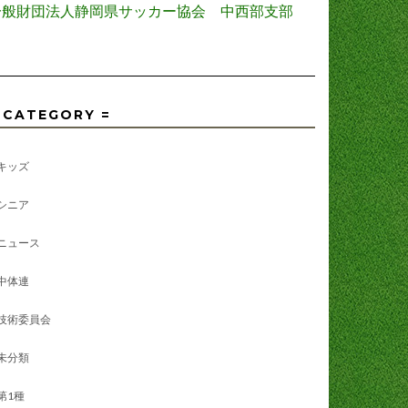
一般財団法人静岡県サッカー協会 中西部支部
 CATEGORY =
キッズ
シニア
ニュース
中体連
技術委員会
未分類
第1種