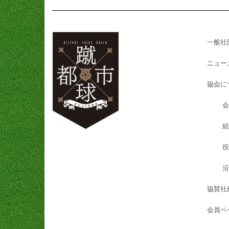
一般社
ニュー
協会に
会
組
役
沿
協賛社
会員ペ